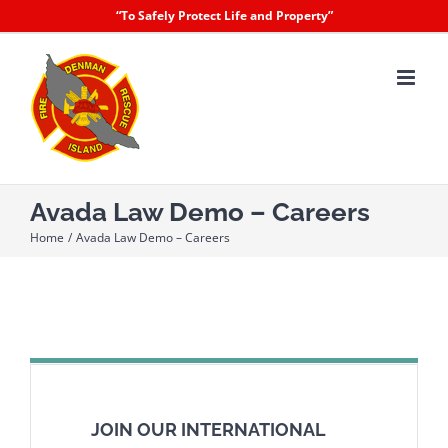
Skip
“To Safely Protect Life and Property”
to
content
Avada Law Demo – Careers
Home
Avada Law Demo – Careers
JOIN OUR INTERNATIONAL